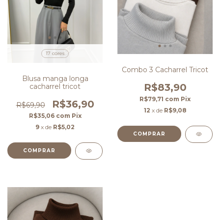
17 cores
Combo 3 Cacharrel Tricot
Blusa manga longa
R$83,90
cacharrel tricot
R$79,71
com
Pix
R$36,90
R$69,90
12
x de
R$9,08
R$35,06
com
Pix
9
x de
R$5,02
COMPRAR
COMPRAR