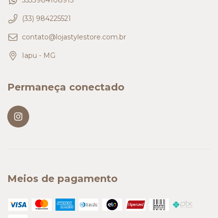
(33) 984225521
contato@lojastylestore.com.br
Iapu - MG
Permaneça conectado
Meios de pagamento