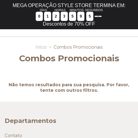
É a sua primeira compra? Utilize o cupom BEMVINDA (não se aplica em
MEGA OPERAÇÃO STYLE STORE TERMINA EM:
peças promocionais)
DÍAS
HORAS
MINUTOS
SEGUNDOS
0
1
2
3
5
9
5
6
0
Descontos de 70% OFF
Início
>
Combos Promocionais
Combos Promocionais
Não temos resultados para sua pesquisa. Por favor,
tente com outros filtros.
Departamentos
Contato