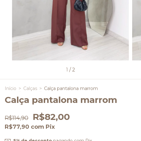
1
/
2
Início
>
Calças
>
Calça pantalona marrom
Calça pantalona marrom
R$82,00
R$114,90
R$77,90
com
Pix
5% de desconto
pagando com Pix