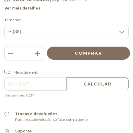
Ver mais detalhes
Tamanho
ALTERAR CEP
Entregas para o CEP:
Meios de envio
CALCULAR
Não sei meu CEP
Trocas e devoluções
Para troca/devolução, só falar com a gente!
Suporte