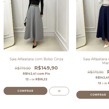
Saia Alfaiataria com Bolso Cinza
Saia Alfaiatari
Mar
R$149,90
R$179,90
R$179,90
R$142,41
com
Pix
R$142,4
12
x de
R$16,22
12
x de
COMPRAR
COMPRAR