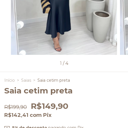
1
/
4
Início
>
Saias
>
Saia cetim preta
Saia cetim preta
R$149,90
R$199,90
R$142,41
com
Pix
5% de desconto
pagando com Pix